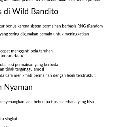
yang membuat pemain terus menantikan hasil setiap putaran.
s di Wild Bandito
itur bonus karena sistem permainan berbasis RNG (Random
yang sering digunakan pemain untuk meningkatkan
u cepat mengganti pola taruhan
u terburu-buru
oba sesi permainan yang berbeda
dan tidak terganggu emosi
ada cara menikmati permainan dengan lebih terstruktur.
ih Nyaman
enyenangkan, ada beberapa tips sederhana yang bisa
tu singkat