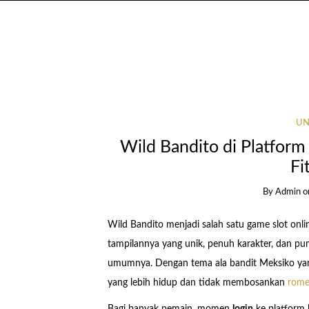
UN
Wild Bandito di Platform 
Fi
By
Admin
o
Wild Bandito menjadi salah satu game slot onli
tampilannya yang unik, penuh karakter, dan pu
umumnya. Dengan tema ala bandit Meksiko ya
yang lebih hidup dan tidak membosankan
rom