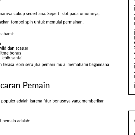
narnya cukup sederhana. Seperti slot pada umumnya,
nekan tombol spin untuk memulai permainan.
pahami:
n
wild dan scatter
ritme bonus
 lebih santai
n terasa lebih seru jika pemain mulai memahami bagaimana
Incaran Pemain
 populer adalah karena fitur bonusnya yang memberikan
t pemain adalah: