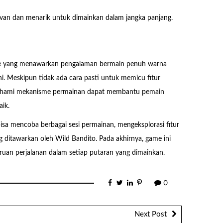
evan dan menarik untuk dimainkan dalam jangka panjang.
line yang menawarkan pengalaman bermain penuh warna
hi. Meskipun tidak ada cara pasti untuk memicu fitur
emahami mekanisme permainan dapat membantu pemain
ik.
isa mencoba berbagai sesi permainan, mengeksplorasi fitur
 ditawarkan oleh Wild Bandito. Pada akhirnya, game ini
seruan perjalanan dalam setiap putaran yang dimainkan.
0
Next Post