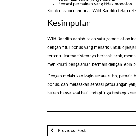
Sensasi permainan yang tidak monoton
Kombinasi ini membuat Wild Bandito tetap rel
Kesimpulan
Wild Bandito adalah salah satu game slot on
dengan fitur bonus yang menarik untuk dijelaja
tertentu karena sistemnya berbasis acak, m
menikmati pengalaman bermain dengan lebih ba
Dengan melakukan
login
secara rutin, pemain b
bonus, dan merasakan sensasi petualangan yang
bukan hanya soal hasil, tetapi juga tentang ke
Previous Post