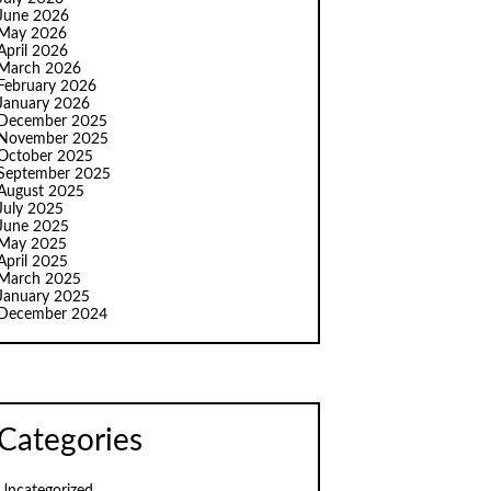
June 2026
May 2026
April 2026
March 2026
February 2026
January 2026
December 2025
November 2025
October 2025
September 2025
August 2025
July 2025
June 2025
May 2025
April 2025
March 2025
January 2025
December 2024
Categories