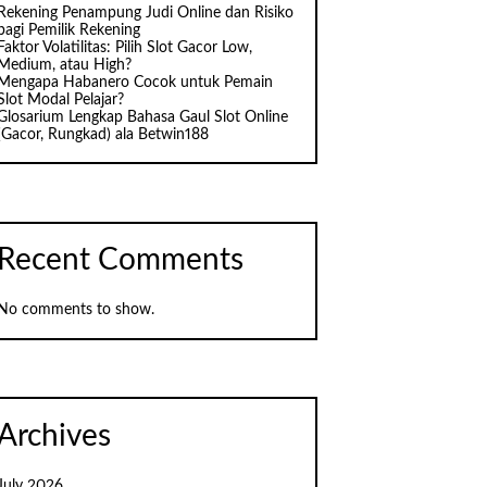
Rekening Penampung Judi Online dan Risiko
bagi Pemilik Rekening
Faktor Volatilitas: Pilih Slot Gacor Low,
Medium, atau High?
Mengapa Habanero Cocok untuk Pemain
Slot Modal Pelajar?
Glosarium Lengkap Bahasa Gaul Slot Online
(Gacor, Rungkad) ala Betwin188
Recent Comments
No comments to show.
Archives
July 2026