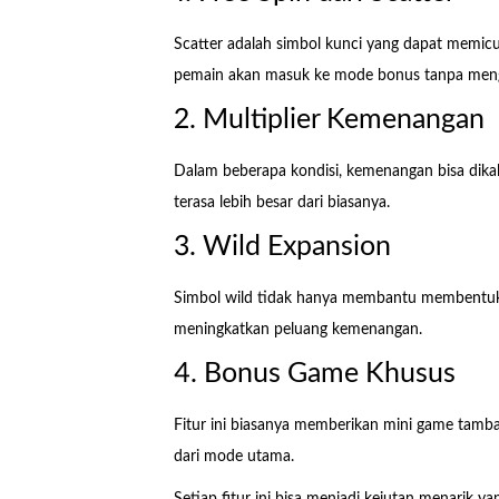
Scatter adalah simbol kunci yang dapat memicu f
pemain akan masuk ke mode bonus tanpa meng
2. Multiplier Kemenangan
Dalam beberapa kondisi, kemenangan bisa dikal
terasa lebih besar dari biasanya.
3. Wild Expansion
Simbol wild tidak hanya membantu membentuk 
meningkatkan peluang kemenangan.
4. Bonus Game Khusus
Fitur ini biasanya memberikan mini game tamb
dari mode utama.