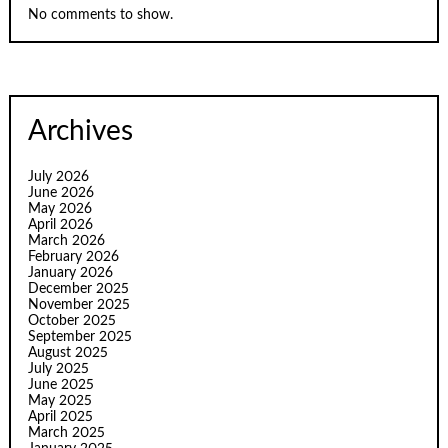
No comments to show.
Archives
July 2026
June 2026
May 2026
April 2026
March 2026
February 2026
January 2026
December 2025
November 2025
October 2025
September 2025
August 2025
July 2025
June 2025
May 2025
April 2025
March 2025