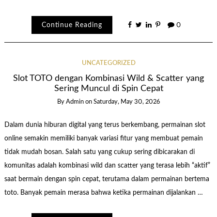
Continue Reading
0
UNCATEGORIZED
Slot TOTO dengan Kombinasi Wild & Scatter yang
Sering Muncul di Spin Cepat
By
Admin
on
Saturday, May 30, 2026
Dalam dunia hiburan digital yang terus berkembang, permainan slot
online semakin memiliki banyak variasi fitur yang membuat pemain
tidak mudah bosan. Salah satu yang cukup sering dibicarakan di
komunitas adalah kombinasi wild dan scatter yang terasa lebih “aktif”
saat bermain dengan spin cepat, terutama dalam permainan bertema
toto. Banyak pemain merasa bahwa ketika permainan dijalankan …