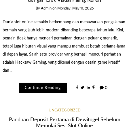
dengan Efek Visual Paling Keren
By
Admin
on
Monday, May 11, 2026
Dunia slot online semakin berkembang dan menawarkan pengalaman
bermain yang jauh lebih modern dibanding beberapa tahun lalu. Kini,
pemain tidak hanya mencari permainan dengan peluang menarik,
tetapi juga hiburan visual yang mampu membuat betah berlama-lama
di depan layar. Salah satu provider yang berhasil mencuri perhatian
adalah Hacksaw Gaming, yang dikenal dengan desain game kreatif
dan …
Continue Reading
0
UNCATEGORIZED
Panduan Deposit Pertama di Dewitogel Sebelum
Memulai Sesi Slot Online