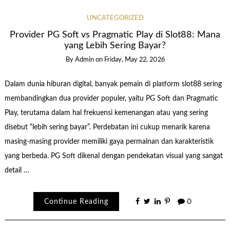
UNCATEGORIZED
Provider PG Soft vs Pragmatic Play di Slot88: Mana
yang Lebih Sering Bayar?
By
Admin
on
Friday, May 22, 2026
Dalam dunia hiburan digital, banyak pemain di platform slot88 sering
membandingkan dua provider populer, yaitu PG Soft dan Pragmatic
Play, terutama dalam hal frekuensi kemenangan atau yang sering
disebut “lebih sering bayar”. Perdebatan ini cukup menarik karena
masing-masing provider memiliki gaya permainan dan karakteristik
yang berbeda. PG Soft dikenal dengan pendekatan visual yang sangat
detail …
Continue Reading
0