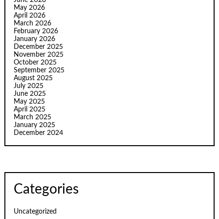
May 2026
April 2026
March 2026
February 2026
January 2026
December 2025
November 2025
October 2025
September 2025
August 2025
July 2025
June 2025
May 2025
April 2025
March 2025
January 2025
December 2024
Categories
Uncategorized