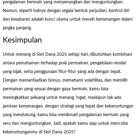
pengalaman bermain yang menyenangkan dan menguntungkan.
Namun, seperti halnya dengan segala bentuk perjudian, kontrol diri
dan kesabaran adalah kunci utama untuk meraih kemenangan dalam
jangka panjang.
Kesimpulan
Untuk menang di Slot Dana 2025 setiap hari, dibutuhkan kombinasi
antara pemahaman terhadap pola permainan, pengelolaan modal
yang bijak, serta penggunaan fitur-fitur yang ada dengan tepat.
Dengan memanfaatkan bonus, memahami volatilitas, dan memilih
permainan yang sesuai dengan gaya bermain, kamu bisa
meningkatkan peluang untuk menang. Ingat, meskipun tak ada
jaminan kemenangan, dengan strategi yang tepat dan keberuntungan
yang mendukung, kamu bisa menikmati pengalaman bermain yang
seru dan menguntungkan. Jadi, apakah kamu siap untuk mencoba
keberuntunganmu di Slot Dana 2025?