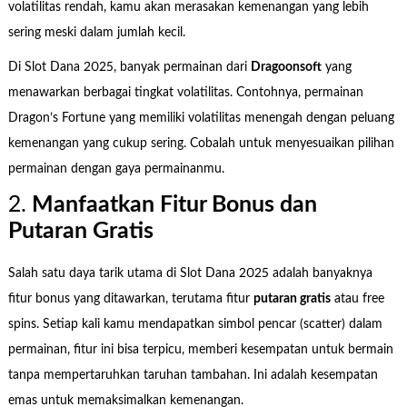
volatilitas rendah, kamu akan merasakan kemenangan yang lebih
sering meski dalam jumlah kecil.
Di Slot Dana 2025, banyak permainan dari
Dragoonsoft
yang
menawarkan berbagai tingkat volatilitas. Contohnya, permainan
Dragon’s Fortune yang memiliki volatilitas menengah dengan peluang
kemenangan yang cukup sering. Cobalah untuk menyesuaikan pilihan
permainan dengan gaya permainanmu.
2.
Manfaatkan Fitur Bonus dan
Putaran Gratis
Salah satu daya tarik utama di Slot Dana 2025 adalah banyaknya
fitur bonus yang ditawarkan, terutama fitur
putaran gratis
atau free
spins. Setiap kali kamu mendapatkan simbol pencar (scatter) dalam
permainan, fitur ini bisa terpicu, memberi kesempatan untuk bermain
tanpa mempertaruhkan taruhan tambahan. Ini adalah kesempatan
emas untuk memaksimalkan kemenangan.