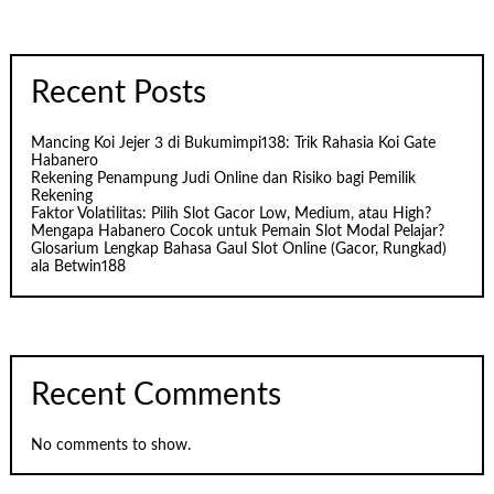
Recent Posts
Mancing Koi Jejer 3 di Bukumimpi138: Trik Rahasia Koi Gate
Habanero
Rekening Penampung Judi Online dan Risiko bagi Pemilik
Rekening
Faktor Volatilitas: Pilih Slot Gacor Low, Medium, atau High?
Mengapa Habanero Cocok untuk Pemain Slot Modal Pelajar?
Glosarium Lengkap Bahasa Gaul Slot Online (Gacor, Rungkad)
ala Betwin188
Recent Comments
No comments to show.