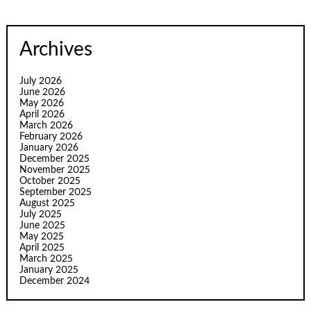
Archives
July 2026
June 2026
May 2026
April 2026
March 2026
February 2026
January 2026
December 2025
November 2025
October 2025
September 2025
August 2025
July 2025
June 2025
May 2025
April 2025
March 2025
January 2025
December 2024