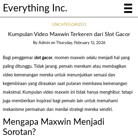
Everything Inc.
UNCATEGORIZED
Kumpulan Video Maxwin Terkeren dari Slot Gacor
By
Admin
on
Thursday, February 12, 2026
Bagi penggemar
slot gacor
, momen maxwin selalu menjadi hal yang
paling ditunggu. Tidak jarang, pemain merekam atau membagikan
video kemenangan mereka untuk menunjukkan sensasi dan
kegembiraan yang dirasakan saat putaran membawa kemenangan
maksimal. Kumpulan video maxwin ini tidak hanya menghibur, tetapi
juga memberikan inspirasi bagi pemain lain untuk memahami
mekanisme permainan dan menilai strategi mereka sendiri.
Mengapa Maxwin Menjadi
Sorotan?