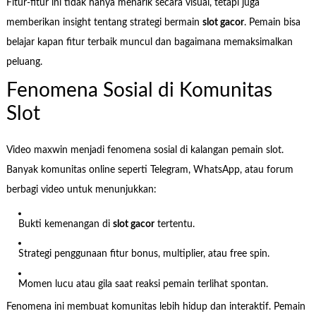
Fitur-fitur ini tidak hanya menarik secara visual, tetapi juga
memberikan insight tentang strategi bermain
slot gacor
. Pemain bisa
belajar kapan fitur terbaik muncul dan bagaimana memaksimalkan
peluang.
Fenomena Sosial di Komunitas
Slot
Video maxwin menjadi fenomena sosial di kalangan pemain slot.
Banyak komunitas online seperti Telegram, WhatsApp, atau forum
berbagi video untuk menunjukkan:
Bukti kemenangan di
slot gacor
tertentu.
Strategi penggunaan fitur bonus, multiplier, atau free spin.
Momen lucu atau gila saat reaksi pemain terlihat spontan.
Fenomena ini membuat komunitas lebih hidup dan interaktif. Pemain