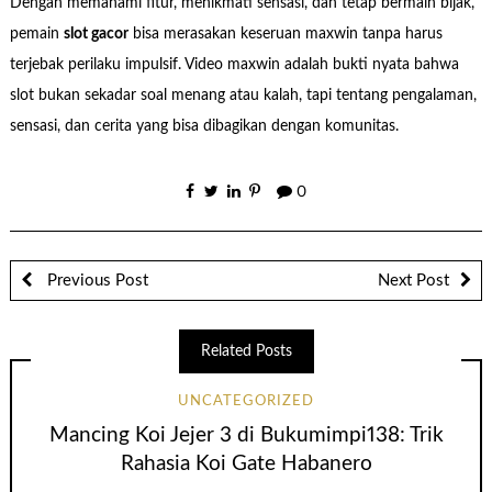
Dengan memahami fitur, menikmati sensasi, dan tetap bermain bijak,
pemain
slot gacor
bisa merasakan keseruan maxwin tanpa harus
terjebak perilaku impulsif. Video maxwin adalah bukti nyata bahwa
slot bukan sekadar soal menang atau kalah, tapi tentang pengalaman,
sensasi, dan cerita yang bisa dibagikan dengan komunitas.
0
Previous Post
Next Post
Related Posts
UNCATEGORIZED
Mancing Koi Jejer 3 di Bukumimpi138: Trik
Rahasia Koi Gate Habanero