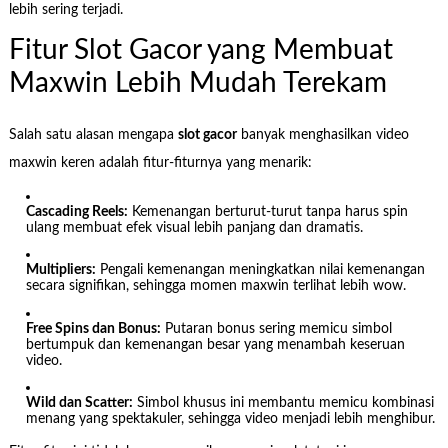
lebih sering terjadi.
Fitur Slot Gacor yang Membuat
Maxwin Lebih Mudah Terekam
Salah satu alasan mengapa
slot gacor
banyak menghasilkan video
maxwin keren adalah fitur-fiturnya yang menarik:
Cascading Reels:
Kemenangan berturut-turut tanpa harus spin
ulang membuat efek visual lebih panjang dan dramatis.
Multipliers:
Pengali kemenangan meningkatkan nilai kemenangan
secara signifikan, sehingga momen maxwin terlihat lebih wow.
Free Spins dan Bonus:
Putaran bonus sering memicu simbol
bertumpuk dan kemenangan besar yang menambah keseruan
video.
Wild dan Scatter:
Simbol khusus ini membantu memicu kombinasi
menang yang spektakuler, sehingga video menjadi lebih menghibur.