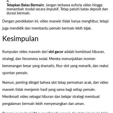
Tetapkan Batas Bermain:
Jangan terbawa euforia video hingga
menambah modal secara impulsif. Tetap patuhi batas deposit dan
durasi bermain.
Dengan pendekatan ini, video maxwin tidak hanya menghibur, tetapi
juga mendidik dan membantu pemain bermain lebih bijak.
Kesimpulan
Kumpulan video maxwin dari
slot gacor
adalah kombinasi hiburan,
strategi, dan fenomena sosial. Mereka menunjukkan momen
kemenangan besar yang dramatis, fitur slot yang menarik, dan reaksi
spontan pemain.
Namun, penting diingat bahwa slot tetap permainan acak, dan video
maxwin tidak menjamin hasil yang sama bagi setiap pemain.
Menikmati video sebagai hiburan dan belajar strategi membuat
pengalaman bermain lebih menyenangkan dan aman.