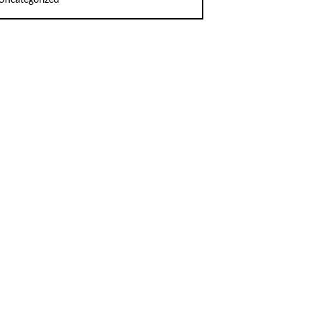
Uncategorized