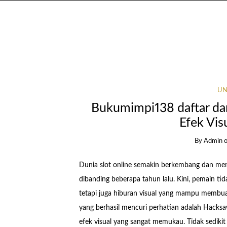
UN
Bukumimpi138 daftar da
Efek Vis
By
Admin
Dunia slot online semakin berkembang dan me
dibanding beberapa tahun lalu. Kini, pemain t
tetapi juga hiburan visual yang mampu membuat
yang berhasil mencuri perhatian adalah Hacksa
efek visual yang sangat memukau. Tidak sediki