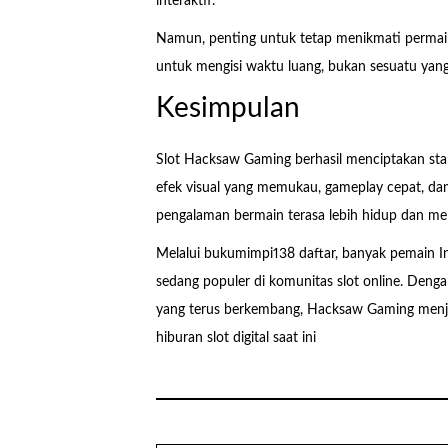
interaktif.
Namun, penting untuk tetap menikmati permaina
untuk mengisi waktu luang, bukan sesuatu yan
Kesimpulan
Slot Hacksaw Gaming berhasil menciptakan sta
efek visual yang memukau, gameplay cepat, da
pengalaman bermain terasa lebih hidup dan m
Melalui bukumimpi138 daftar, banyak pemain 
sedang populer di komunitas slot online. Deng
yang terus berkembang, Hacksaw Gaming menjad
hiburan slot digital saat ini