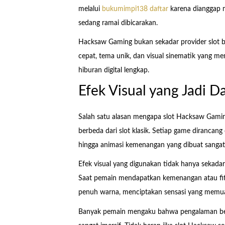
melalui
bukumimpi138 daftar
karena dianggap 
sedang ramai dibicarakan.
Hacksaw Gaming bukan sekadar provider slot 
cepat, tema unik, dan visual sinematik yang m
hiburan digital lengkap.
Efek Visual yang Jadi D
Salah satu alasan mengapa slot Hacksaw Gaming
berbeda dari slot klasik. Setiap game dirancang d
hingga animasi kemenangan yang dibuat sangat
Efek visual yang digunakan tidak hanya sekadar
Saat pemain mendapatkan kemenangan atau fitu
penuh warna, menciptakan sensasi yang memu
Banyak pemain mengaku bahwa pengalaman berm