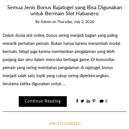
Semua Jenis Bonus Rajatogel yang Bisa Digunakan
untuk Bermain Slot Habanero
By
Admin
on
Thursday, July 2, 2026
Dalam dunia slot online, bonus sering menjadi bagian yang paling
menarik perhatian pemain. Bukan hanya karena menambah modal
bermain, tetapi juga karena memberikan pengalaman yang lebih
panjang dan seru dalam mencoba berbagai game. Di komunitas
pemain yang sering membahas pengalaman di rajatogel, bonus
menjadi salah satu topik yang cukup sering diperbincangkan,
terutama ketika digunakan untuk …
Continue Reading
0
UNCATEGORIZED