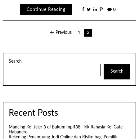
Continue Reading
0
Posts
← Previous
1
2
pagination
Search
Search
Recent Posts
Mancing Koi Jejer 3 di Bukumimpi138: Trik Rahasia Koi Gate
Habanero
Rekening Penampung Judi Online dan Risiko bagi Pemilik