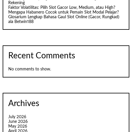
Rekening
Faktor Volatilitas: Pilih Slot Gacor Low, Medium, atau High?
Mengapa Habanero Cocok untuk Pemain Slot Modal Pelajar?
Glosarium Lengkap Bahasa Gaul Slot Online (Gacor, Rungkad)
ala Betwin188
Recent Comments
No comments to show.
Archives
July 2026
June 2026
May 2026
April 2026